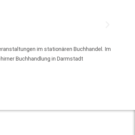
Veranstaltungen im stationären Buchhandel. Im
Das Li
Schirner Buchhandlung in Darmstadt
Verans
konnt
Weit