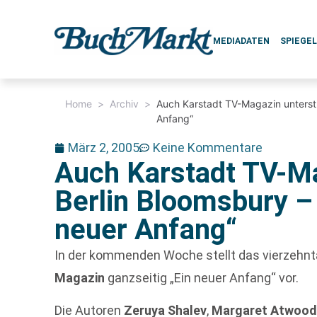
MEDIADATEN
SPIEGE
Home
>
Archiv
>
Auch Karstadt TV-Magazin unterstü
Anfang“
März 2, 2005
Keine Kommentare
Auch Karstadt TV-Ma
Berlin Bloomsbury –
neuer Anfang“
In der kommenden Woche stellt das vierzehn
Magazin
ganzseitig „Ein neuer Anfang“ vor.
Die Autoren
Zeruya Shalev
,
Margaret Atwoo