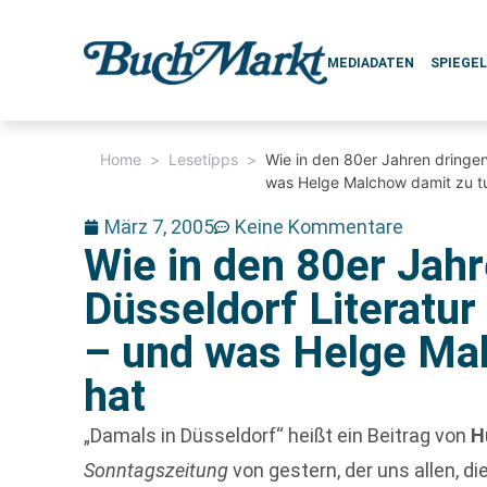
MEDIADATEN
SPIEGE
Home
>
Lesetipps
>
Wie in den 80er Jahren dringen
was Helge Malchow damit zu t
März 7, 2005
Keine Kommentare
Wie in den 80er Jahr
Düsseldorf Literatu
– und was Helge Mal
hat
„Damals in Düsseldorf“ heißt ein Beitrag von
H
Sonntagszeitung
von gestern, der uns allen, di