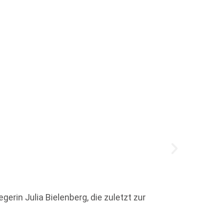
Patric
rin Julia Bielenberg, die zuletzt zur
Der Aut