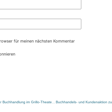
Browser für meinen nächsten Kommentar
onnieren
Essen: Peter Kolling steigt ein bei der Buchhandlung im Grillo-Theater und plant weiteren Laden „gegen den Trend“