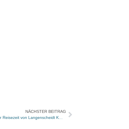
NÄCHSTER BEITRAG
Buchhandels- und Kundenaktion zur Reisezeit von Langenscheidt KG und Dr. Tigges Sprachreisen: Reisen nach Paris für Buchhändler und Buchhandels-Kunden zu gewinnen