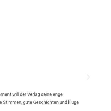
„Pumu
ent will der Verlag seine enge
ke Stimmen, gute Geschichten und kluge
Der fr