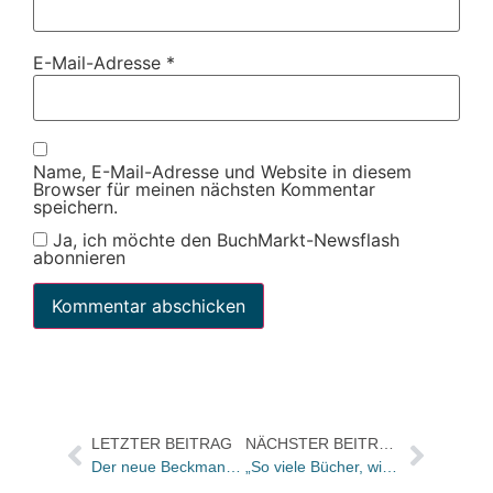
E-Mail-Adresse
*
Name, E-Mail-Adresse und Website in diesem
Browser für meinen nächsten Kommentar
speichern.
Ja, ich möchte den BuchMarkt-Newsflash
abonnieren
LETZTER BEITRAG
NÄCHSTER BEITRAG
Der neue Beckmann ist online – Thema: Preisbindungsaffäre in der Schweiz
„So viele Bücher, wie Sie tragen können“ – Preisübergabe in der Buchhandlung Förg Traunstein