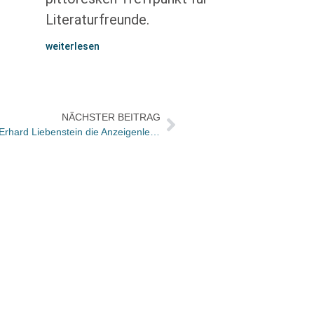
Literaturfreunde.
weiterlesen
NÄCHSTER BEITRAG
Thomas Herrmann übernimmt von Erhard Liebenstein die Anzeigenleitung im Verlag Eugen Ulmer
Der L