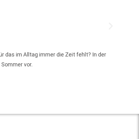
r das im Alltag immer die Zeit fehlt? In der
Den Li
n Sommer vor.
Goldhor
poetis
Weit