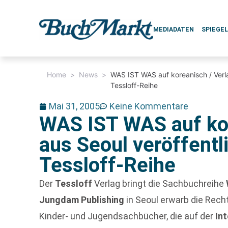
MEDIADATEN
SPIEGE
Home
>
News
>
WAS IST WAS auf koreanisch / Verla
Tessloff-Reihe
Mai 31, 2005
Keine Kommentare
WAS IST WAS auf kor
aus Seoul veröffentl
Tessloff-Reihe
Der
Tessloff
Verlag bringt die Sachbuchreihe
Jungdam Publishing
in Seoul erwarb die Rech
Kinder- und Jugendsachbücher, die auf der
In