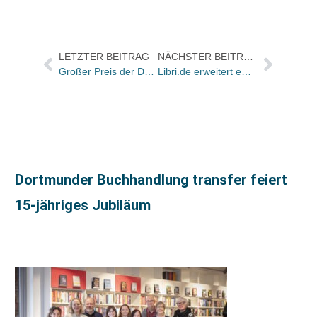
LETZTER BEITRAG
NÄCHSTER BEITRAG
Großer Preis der Deutschen Akademie für Kinder- und Jugendliteratur an Max Bolliger, Volkacher Taler an Dr. Manfred Altner und Heinrich Wimmer
Libri.de erweitert eBook-Sortiment: Der Brockhaus und vier Duden-Werke jetzt im Mobipocket- Format für PDAs und Smartphones
Dortmunder Buchhandlung transfer feiert
15-jähriges Jubiläum