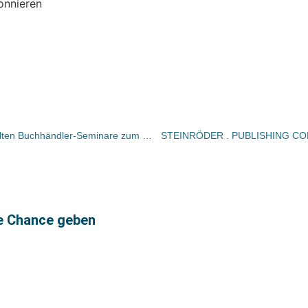
onnieren
Langenscheidt und mentor veranstalten Buchhändler-Seminare zum Verkauf von Selbstlernmaterialien, Lernhilfen und Wörterbüchern
STEINRÖDER . PUBLISHING CONS
te Chance geben