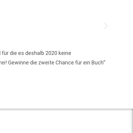
 für die es deshalb 2020 keine
rei! Gewinne die zweite Chance für ein Buch“
Der fr
Kinder
Weit