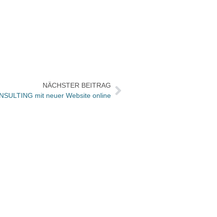
NÄCHSTER BEITRAG
ULTING mit neuer Website online
„Pumu