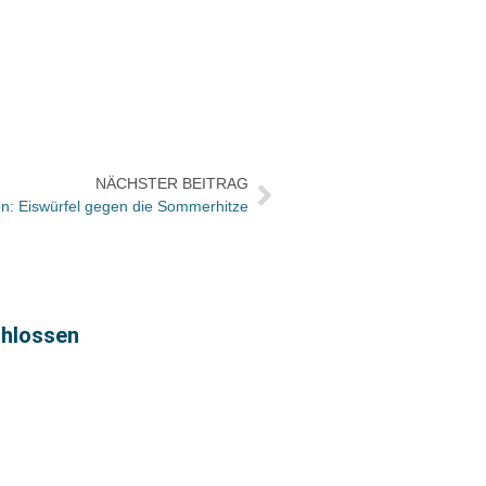
NÄCHSTER BEITRAG
on: Eiswürfel gegen die Sommerhitze
chlossen
Chris