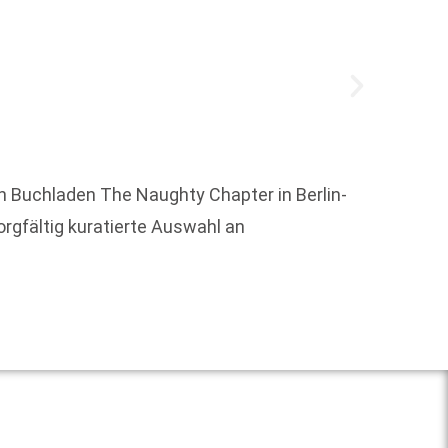
n Buchladen The Naughty Chapter in Berlin-
rgfältig kuratierte Auswahl an
Christ
Weit