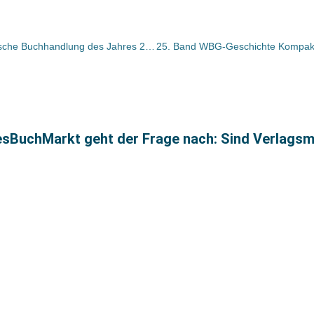
Litera in Hannover ist „Niedersächsische Buchhandlung des Jahres 2005“
esBuchMarkt geht der Frage nach: Sind Verlags