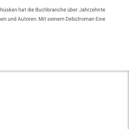
derhüsken hat die Buchbranche über Jahrzehnte
innen und Autoren. Mit seinem Debütroman Eine
Zum 1.
Digita
Geschä
Weit