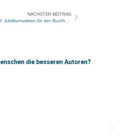
NÄCHSTER BEITRAG
25. Band WBG-Geschichte Kompakt: Jubiläumsaktion für den Buchhandel
Carme
menschen die besseren Autoren?