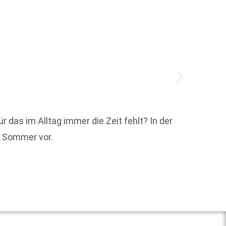
r das im Alltag immer die Zeit fehlt? In der
Mit de
n Sommer vor.
gegrün
Weit