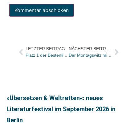
LETZTER BEITRAG
NÄCHSTER BEITRAG
Platz 1 der Bestenliste im Februar: John Harvey mit „Schrei nicht so laut“ / Flyer mit Krimi-Liste für Buchhändler bestellbar bei asv Vertrieb
Der Montagswitz mit Bonus: Wahre (?) Gespräche
»Übersetzen & Weltretten«: neues
Literaturfestival im September 2026 in
Berlin