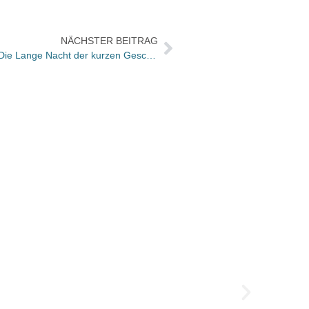
NÄCHSTER BEITRAG
Schweiz: ZBVV organisiert wieder „Die Lange Nacht der kurzen Geschichten“
Zuwac