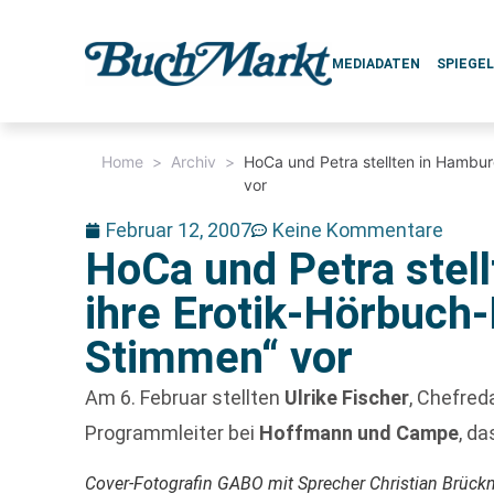
MEDIADATEN
SPIEGE
Home
>
Archiv
>
HoCa und Petra stellten in Hambur
vor
Februar 12, 2007
Keine Kommentare
HoCa und Petra stel
ihre Erotik-Hörbuch
Stimmen“ vor
Am 6. Februar stellten
Ulrike Fischer
, Chefred
Programmleiter bei
Hoffmann und Campe
, da
Cover-Fotografin GABO mit Sprecher Christian Brück