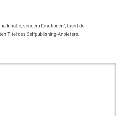
Am Son
Stadt 
den üb
che Inhalte, sondern Emotionen", fasst der
en Titel des Selfpublishing-Anbieters.
Weit