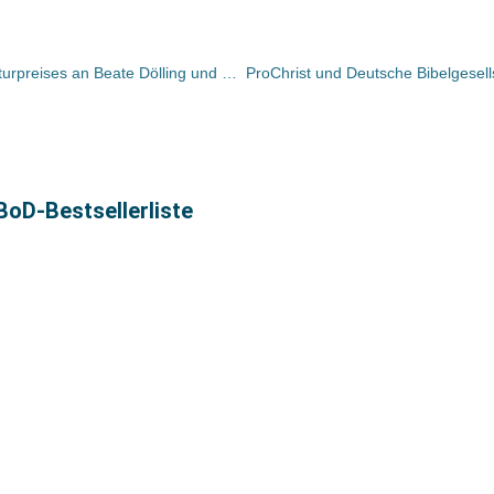
Berlin: Verleihung des ver.di – Literaturpreises an Beate Dölling und Klaus Kordon
BoD-Bestsellerliste