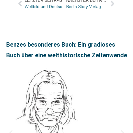
LETZTER BEITRAG
NÄCHSTER BEITRAG
Weltbild und Deutsche Post liefern wieder zur Geisterstunde / Weltbild.de-Umfrage: Wie die Fans sich die Wartezeit verkürzen
Berlin Story Verlag präsentierte den druckfrischen Wegweiser „Kaiserzeit und Moderne“
Benzes besonderes Buch: Ein gradioses
Buch über eine welthistorische Zeitenwende