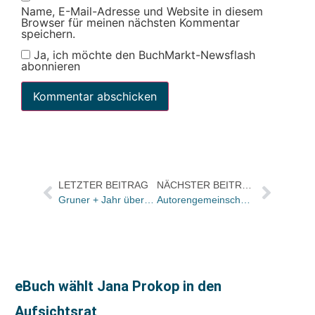
Name, E-Mail-Adresse und Website in diesem
Browser für meinen nächsten Kommentar
speichern.
Ja, ich möchte den BuchMarkt-Newsflash
abonnieren
LETZTER BEITRAG
NÄCHSTER BEITRAG
Gruner + Jahr übernimmt 50%-Anteil der „Financial Times Deutschland“
Autorengemeinschaft Quo Vadis lobt wieder Sir Walter Scott-Literaturpreis aus
eBuch wählt Jana Prokop in den
Aufsichtsrat