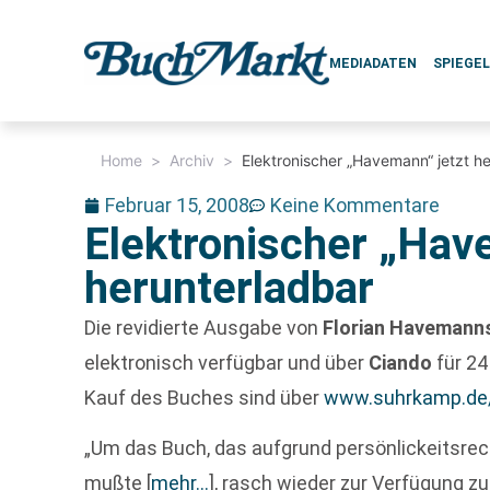
MEDIADATEN
SPIEGE
Home
>
Archiv
>
Elektronischer „Havemann“ jetzt h
Februar 15, 2008
Keine Kommentare
Elektronischer „Hav
herunterladbar
Die revidierte Ausgabe von
Florian Havemann
elektronisch verfügbar und über
Ciando
für 24
Kauf des Buches sind über
www.suhrkamp.de
„Um das Buch, das aufgrund persönlickeitsre
mußte
[
mehr…
]
, rasch wieder zur Verfügung zu