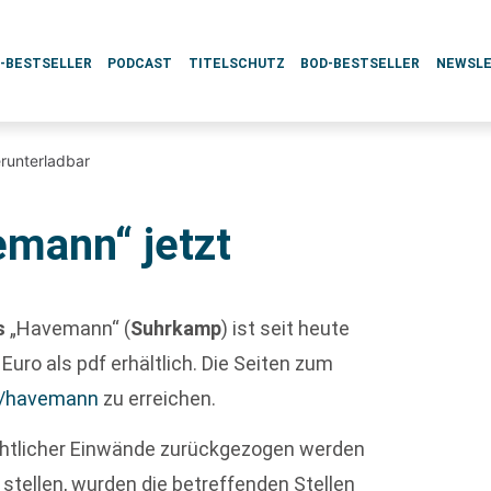
L-BESTSELLER
PODCAST
TITELSCHUTZ
BOD-BESTSELLER
NEWSL
erunterladbar
emann“ jetzt
s
„Havemann“ (
Suhrkamp
) ist seit heute
 Euro als pdf erhältlich. Die Seiten zum
/havemann
zu erreichen.
chtlicher Einwände zurückgezogen werden
 stellen, wurden die betreffenden Stellen