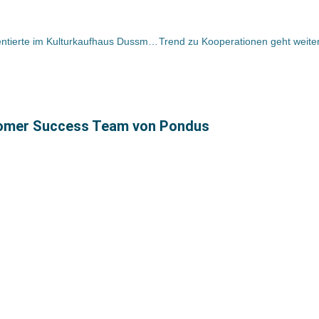
Der Ravensburger Buchverlag präsentierte im Kulturkaufhaus Dussmann Hermann Vinkes Dokumentation über „Die DDR“ / Mit dabei Bundestagsvizepräsident Thierse
tomer Success Team von Pondus