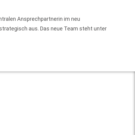
ntralen Ansprechpartnerin im neu
Ines W
strategisch aus. Das neue Team steht unter
Bereic
Untern
Weit