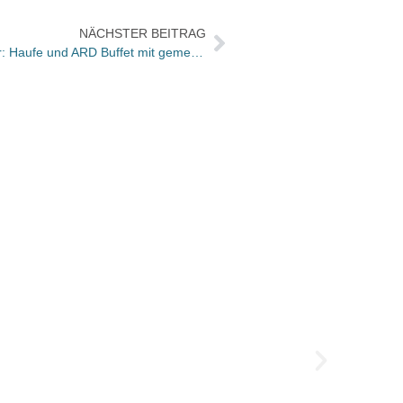
NÄCHSTER BEITRAG
Trend zu Kooperationen geht weiter: Haufe und ARD Buffet mit gemeinsamer Reihe
MVB: 