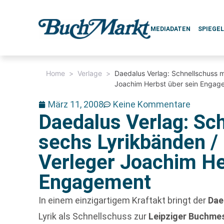
MEDIADATEN
SPIEGE
Home
>
Verlage
>
Daedalus Verlag: Schnellschuss m
Joachim Herbst über sein Engag
März 11, 2008
Keine Kommentare
Daedalus Verlag: Sc
sechs Lyrikbänden / 
Verleger Joachim He
Engagement
In einem einzigartigem Kraftakt bringt der
Dae
Lyrik als Schnellschuss zur
Leipziger Buchme