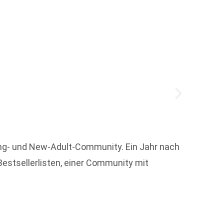
158 Ja
ung- und New-Adult-Community. Ein Jahr nach
verans
Bestsellerlisten, einer Community mit
Weit