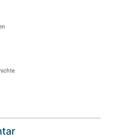
en
hichte
tar