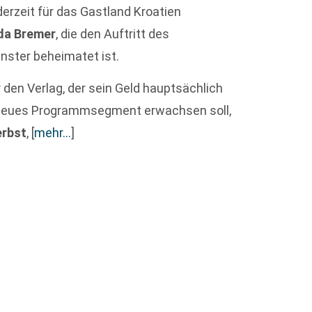
erzeit für das Gastland Kroatien
ida Bremer
, die den Auftritt des
ünster beheimatet ist.
r den Verlag, der sein Geld hauptsächlich
n neues Programmsegment erwachsen soll,
erbst
,
[
mehr…
]