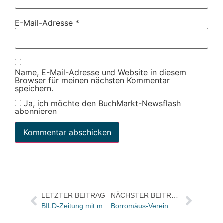
E-Mail-Adresse
*
Name, E-Mail-Adresse und Website in diesem
Browser für meinen nächsten Kommentar
speichern.
Ja, ich möchte den BuchMarkt-Newsflash
abonnieren
LETZTER BEITRAG
NÄCHSTER BEITRAG
BILD-Zeitung mit mehrteiliger Serie zu Michael Winterhoffs „Warum unsere Kinder Tyrannen werden“
Borromäus-Verein bietet Medienliste zum 75. Jahrestag der Bücherverbrennung