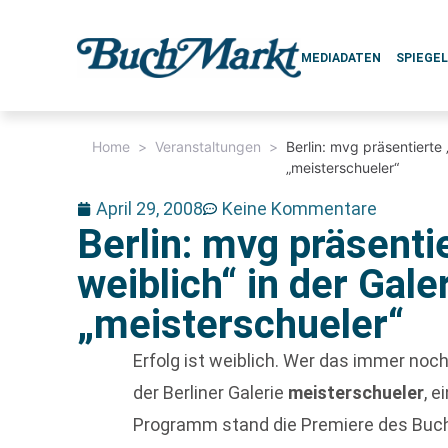
MEDIADATEN
SPIEGE
Home
>
Veranstaltungen
>
Berlin: mvg präsentierte „
„meisterschueler“
April 29, 2008
Keine Kommentare
Berlin: mvg präsentie
weiblich“ in der Gale
„meisterschueler“
Erfolg ist weiblich. Wer das immer noc
der Berliner Galerie
meisterschueler
, 
Programm stand die Premiere des Buche