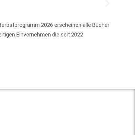
 Herbstprogramm 2026 erscheinen alle Bücher
eitigen Einvernehmen die seit 2022
Zum 1.
Zuvor 
Weit