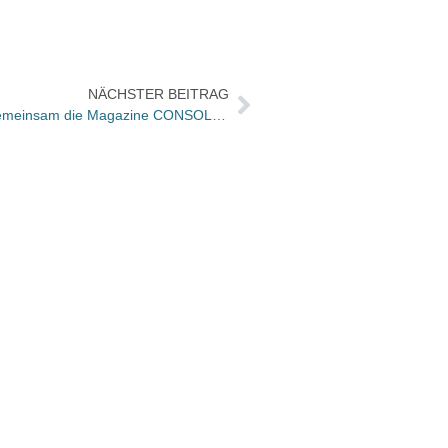
NÄCHSTER BEITRAG
Panini und consol.MEDIA starten gemeinsam die Magazine CONSOL+ und GAMERS+
Ira Z