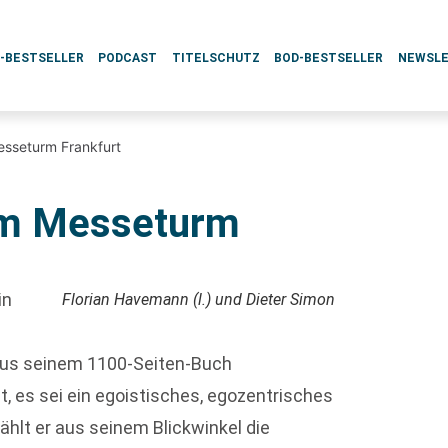
L-BESTSELLER
PODCAST
TITELSCHUTZ
BOD-BESTSELLER
NEWSL
sseturm Frankfurt
im Messeturm
in
Florian Havemann (l.) und Dieter Simon
aus seinem 1100-Seiten-Buch
st, es sei ein egoistisches, egozentrisches
ählt er aus seinem Blickwinkel die