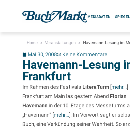
MEDIADATEN
SPIEGE
Home
>
Veranstaltungen
>
Havemann-Lesung im Me
Mai 30, 2008
Keine Kommentare
Havemann-Lesung 
Frankfurt
Im Rahmen des Festivals
LiteraTurm
[
mehr…
]
Frankfurt am Main las gestern Abend
Florian
Havemann
in der 10. Etage des Messeturms 
„Havemann“
[
mehr…
]
. Im Vorwort sagt er selb
Buch, eine Verkündung seiner Wahrheit. So erz