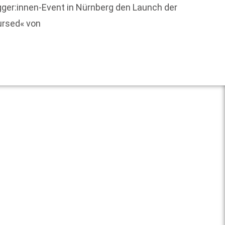
Vor 15
ger:innen-Event in Nürnberg den Launch der
ursed« von
Weit