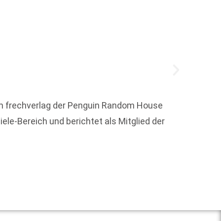
 im frechverlag der Penguin Random House
Der SP
le-Bereich und berichtet als Mitglied der
Werke,
Überse
Weit