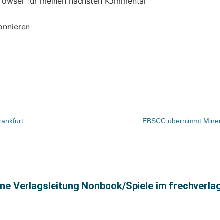
Browser für meinen nächsten Kommentar
onnieren
ankfurt
EBSCO übernimmt Minerv
ne Verlagsleitung Nonbook/Spiele im frechverla