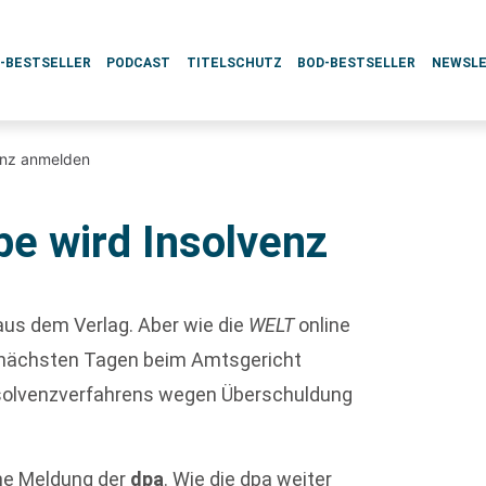
L-BESTSELLER
PODCAST
TITELSCHUTZ
BOD-BESTSELLER
NEWSL
enz anmelden
e wird Insolvenz
g aus dem Verlag. Aber wie die
WELT
online
 nächsten Tagen beim Amtsgericht
nsolvenzverfahrens wegen Überschuldung
ne Meldung der
dpa
. Wie die dpa weiter