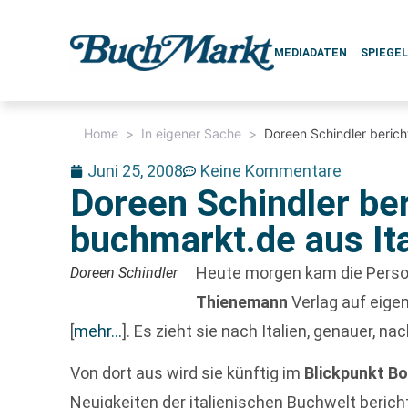
MEDIADATEN
SPIEGE
Home
>
In eigener Sache
>
Doreen Schindler berich
Juni 25, 2008
Keine Kommentare
Doreen Schindler ber
buchmarkt.de aus Ita
Heute morgen kam die Perso
Doreen Schindler
Thienemann
Verlag auf eige
[
mehr…
]
. Es zieht sie nach Italien, genauer, na
Von dort aus wird sie künftig im
Blickpunkt B
Neuigkeiten der italienischen Buchwelt beric