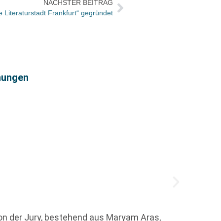
NÄCHSTER BEITRAG
ive Literaturstadt Frankfurt“ gegründet
Die H
hnungen
von der Jury, bestehend aus Maryam Aras,