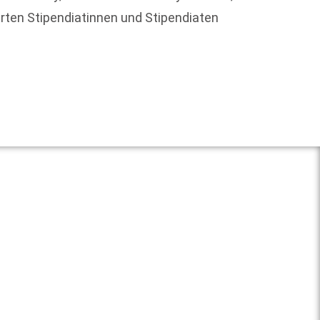
rten Stipendiatinnen und Stipendiaten
Der We
mit ei
Weit