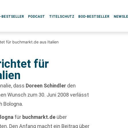
L-BESTSELLER
PODCAST
TITELSCHUTZ
BOD-BESTSELLER
NEWSL
tet für buchmarkt.de aus Italien
ichtet für
lien
nalie, dass
Doreen Schindler
den
nen Wunsch zum 30. Juni 2008 verlässt
ch Bologna.
ologna
für
buchmarkt.de
über
hten. Den Anfang macht ein Beitrag über