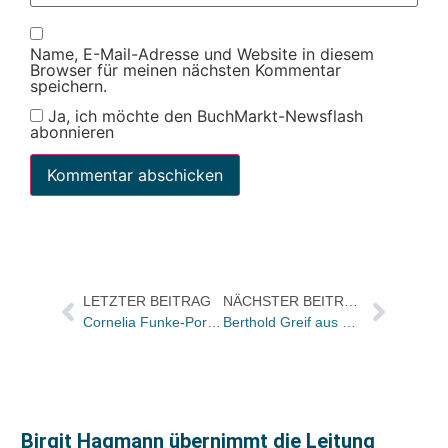
Name, E-Mail-Adresse und Website in diesem
Browser für meinen nächsten Kommentar
speichern.
Ja, ich möchte den BuchMarkt-Newsflash
abonnieren
LETZTER BEITRAG
NÄCHSTER BEITRAG
Cornelia Funke-Porträt im Ersten
Berthold Greif aus dem Vorstand der Dom-Bücherei abgewählt / Neue Litera unter seiner Führung gilt als ausgeschlossen
Birgit Hagmann übernimmt die Leitung