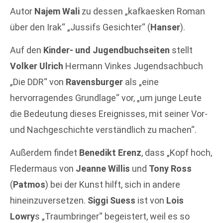
Autor
Najem Wali
zu dessen „kafkaesken Roman
über den Irak“ „Jussifs Gesichter“ (
Hanser
).
Auf den
Kinder- und Jugendbuchseiten
stellt
Volker Ulrich
Hermann Vinkes Jugendsachbuch
„Die DDR“ von
Ravensburger
als „eine
hervorragendes Grundlage“ vor, „um junge Leute
die Bedeutung dieses Ereignisses, mit seiner Vor-
und Nachgeschichte verständlich zu machen“.
Außerdem findet
Benedikt Erenz
, dass „Kopf hoch,
Fledermaus von
Jeanne Willis
und
Tony Ross
(
Patmos
) bei der Kunst hilft, sich in andere
hineinzuversetzen.
Siggi Suess
ist von
Lois
Lowry
s „Traumbringer“ begeistert, weil es so