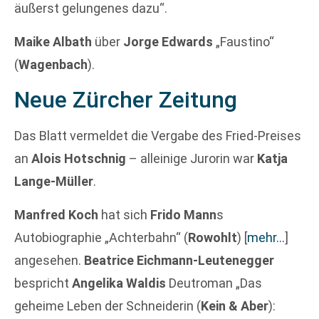
äußerst gelungenes dazu“.
Maike Albath
über
Jorge Edwards
„Faustino“
(
Wagenbach
).
Neue Zürcher Zeitung
Das Blatt vermeldet die Vergabe des Fried-Preises
an
Alois Hotschnig
– alleinige Jurorin war
Katja
Lange-Müller
.
Manfred Koch
hat sich
Frido Mann
s
Autobiographie „Achterbahn“ (
Rowohlt
)
[
mehr…
]
angesehen.
Beatrice Eichmann-Leutenegger
bespricht
Angelika Waldis
Deutroman „Das
geheime Leben der Schneiderin (
Kein & Aber
):