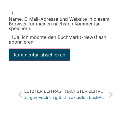
Name, E-Mail-Adresse und Website in diesem
Browser für meinen nächsten Kommentar
speichern.
Ja, ich möchte den BuchMarkt-Newsflash
abonnieren
LETZTER BEITRAG
NÄCHSTER BEITRAG
Jürgen Frädrich gründet eigene Vertriebsgesellschaft
Im aktuellen BuchMarkt: Über die Preisbindung von E-Books muss sich die Branche einigen / DVDs: Ist das Segment ein gutes Zusatzgeschäft im Handel?