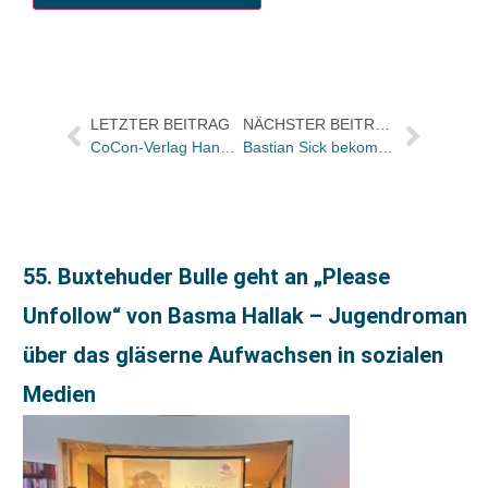
LETZTER BEITRAG
NÄCHSTER BEITRAG
CoCon-Verlag Hanau stellte „Vom Lustgewinn beim Speisen im Freien – Frankfurt & Umgebung“ vor
Bastian Sick bekommt seine eigene „Schau“ beim WDR
55. Buxtehuder Bulle geht an „Please
Unfollow“ von Basma Hallak – Jugendroman
über das gläserne Aufwachsen in sozialen
Medien