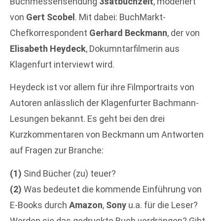
Buchmessensendung
3satbuchzeit
, moderiert
von
Gert Scobel
. Mit dabei: BuchMarkt-
Chefkorrespondent
Gerhard Beckmann
, der von
Elisabeth Heydeck
, Dokumntarfilmerin aus
Klagenfurt interviewt wird.
Heydeck ist vor allem für ihre Filmportraits von
Autoren anlässlich der Klagenfurter Bachmann-
Lesungen bekannt. Es geht bei den drei
Kurzkommentaren von Beckmann um Antworten
auf Fragen zur Branche:
(1)
Sind Bücher (zu) teuer?
(2)
Was bedeutet die kommende Einführung von
E-Books durch
Amazon
,
Sony
u.a. für die Leser?
Werden sie das gedruckte Buch verdrängen? Gibt