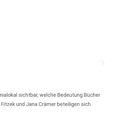
Monik
Monika
ialokal sichtbar, welche Bedeutung Bücher
Award 
Fitzek und Jana Crämer beteiligen sich
Weit