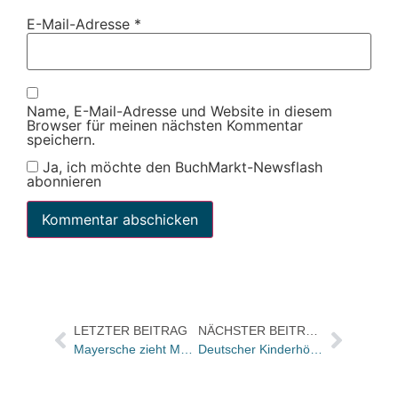
E-Mail-Adresse
*
Name, E-Mail-Adresse und Website in diesem
Browser für meinen nächsten Kommentar
speichern.
Ja, ich möchte den BuchMarkt-Newsflash
abonnieren
LETZTER BEITRAG
NÄCHSTER BEITRAG
Mayersche zieht Messebilanz: Jugendbuch soll stärker ausgebaut werden / Verkauf des ILiad im zweistelligen Bereich
Deutscher Kinderhörspielpreis 2008 geht an „Die abenteuerliche Welt der Piraten“