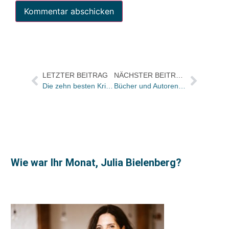
LETZTER BEITRAG
NÄCHSTER BEITRAG
Die zehn besten Krimis im November/ Steinfest behauptet Platz 1
Bücher und Autoren heute in den Feuilletons, und Daniel Kehlmanns Dankesrede – und Buchhandlungen sind gefährlich
Wie war Ihr Monat, Julia Bielenberg?