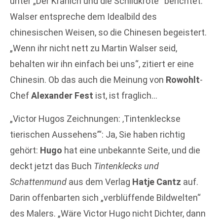
unter „Der Kranich und die Schildkröte“ berichtet.
Walser entspreche dem Idealbild des
chinesischen Weisen, so die Chinesen begeistert.
„Wenn ihr nicht nett zu Martin Walser seid,
behalten wir ihn einfach bei uns“, zitiert er eine
Chinesin. Ob das auch die Meinung von
Rowohlt
-
Chef
Alexander Fest
ist, ist fraglich…
„Victor Hugos Zeichnungen: ‚Tintenkleckse
tierischen Aussehens’“: Ja, Sie haben richtig
gehört:
Hugo
hat eine unbekannte Seite, und die
deckt jetzt das Buch
Tintenklecks und
Schattenmund
aus dem Verlag
Hatje Cantz
auf.
Darin offenbarten sich „verblüffende Bildwelten“
des Malers. „Wäre Victor Hugo nicht Dichter, dann