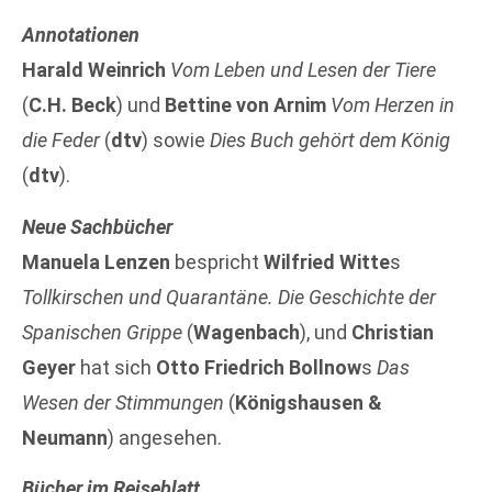
Annotationen
Harald Weinrich
Vom Leben und Lesen der Tiere
(
C.H. Beck
) und
Bettine von Arnim
Vom Herzen in
die Feder
(
dtv
) sowie
Dies Buch gehört dem König
(
dtv
).
Neue Sachbücher
Manuela Lenzen
bespricht
Wilfried Witte
s
Tollkirschen und Quarantäne. Die Geschichte der
Spanischen Grippe
(
Wagenbach
), und
Christian
Geyer
hat sich
Otto Friedrich Bollnow
s
Das
Wesen der Stimmungen
(
Königshausen &
Neumann
) angesehen.
Bücher im Reiseblatt