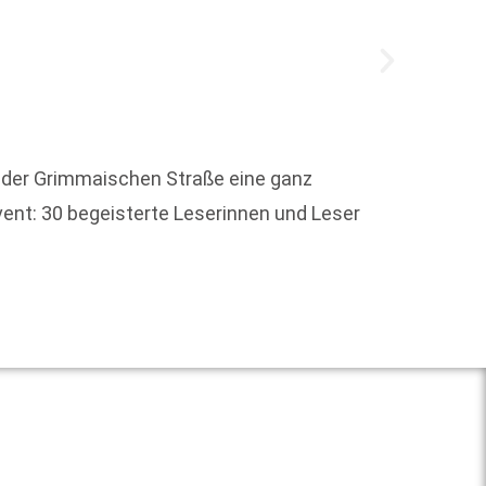
Das Ma
Wissen
 der Grimmaischen Straße eine ganz
durch
ent: 30 begeisterte Leserinnen und Leser
Weit