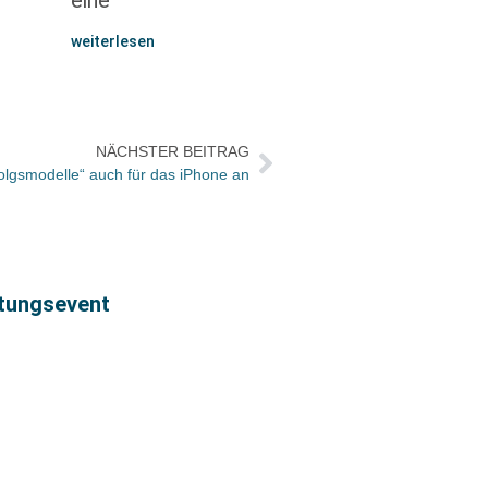
eine
weiterlesen
NÄCHSTER BEITRAG
folgsmodelle“ auch für das iPhone an
htungsevent
Wahl 