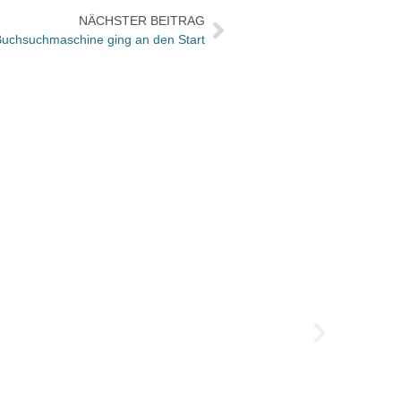
NÄCHSTER BEITRAG
 Buchsuchmaschine ging an den Start
„Es is