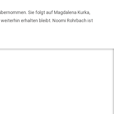
übernommen. Sie folgt auf Magdalena Kurka,
Am heu
eiterhin erhalten bleibt. Noomi Rohrbach ist
Buch v
Weit