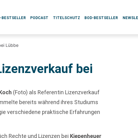
L-BESTSELLER
PODCAST
TITELSCHUTZ
BOD-BESTSELLER
NEWSL
bei Lübbe
Lizenzverkauf bei
 Koch
(Foto) als Referentin Lizenzverkauf
ammelte bereits während ihres Studiums
ie verschiedene praktische Erfahrungen
eich Rechte und Lizenzen bei
Kiepenheuer