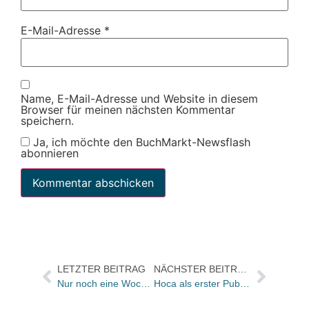
E-Mail-Adresse
*
Name, E-Mail-Adresse und Website in diesem
Browser für meinen nächsten Kommentar
speichern.
Ja, ich möchte den BuchMarkt-Newsflash
abonnieren
LETZTER BEITRAG
NÄCHSTER BEITRAG
Nur noch eine Woche Zeit für AKEP-Award-Bewerbung
Hoca als erster Publikumsverlag mit breitem iPhone-Angebot / Eigene „iHoCa“-Applikation für Leseproben