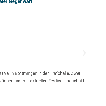
taler Gegenwart
Vermi
Erstma
tival in Bottmingen in der Trafohalle. Zwei
Marke 
hwächen unserer aktuellen Festivallandschaft
entspr
Weit