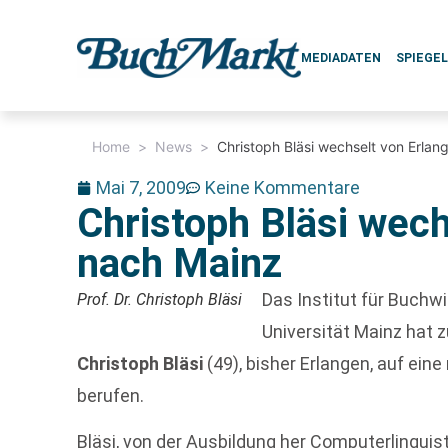
MEDIADATEN
SPIEGE
Home
>
News
>
Christoph Bläsi wechselt von Erla
Mai 7, 2009
Keine Kommentare
Christoph Bläsi wech
nach Mainz
Das Institut für Buch
Prof. Dr. Christoph Bläsi
Universität Mainz ha
Christoph Bläsi
(49), bisher Erlangen, auf ein
berufen.
Bläsi, von der Ausbildung her Computerlinguis