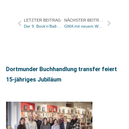
LETZTER BEITRAG
NÄCHSTER BEITRAG
Der 9. Book’n’Ball-Cup in Köln: EdiTorial Hüthig Jehle Rehm siegt bei strahlendem Sonnenschein
GMA mit neuem Web-Shop
Dortmunder Buchhandlung transfer feiert
15-jähriges Jubiläum