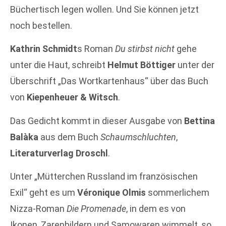
Büchertisch legen wollen. Und Sie können jetzt
noch bestellen.
Kathrin Schmidt
s Roman
Du stirbst nicht
gehe
unter die Haut, schreibt
Helmut Böttiger
unter der
Überschrift „Das Wortkartenhaus“ über das Buch
von
Kiepenheuer & Witsch
.
Das Gedicht kommt in dieser Ausgabe von
Bettina
Balàka
aus dem Buch
Schaumschluchten
,
Literaturverlag Droschl
.
Unter „Mütterchen Russland im französischen
Exil“ geht es um
Véronique Olmis
sommerlichem
Nizza-Roman
Die Promenade
, in dem es von
Ikonen, Zarenbildern und Samowaren wimmelt, so