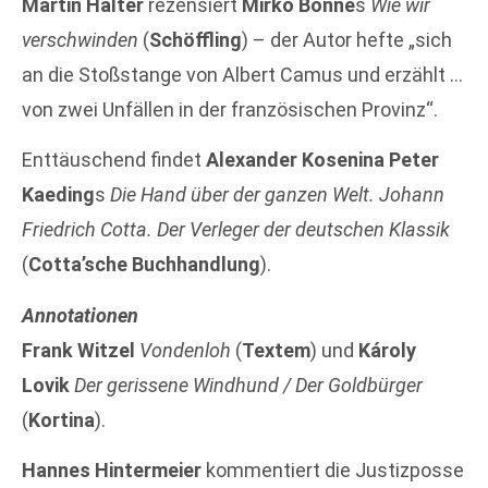
Martin Halter
rezensiert
Mirko Bonné
s
Wie wir
verschwinden
(
Schöffling
) – der Autor hefte „sich
an die Stoßstange von Albert Camus und erzählt …
von zwei Unfällen in der französischen Provinz“.
Enttäuschend findet
Alexander Kosenina
Peter
Kaeding
s
Die Hand über der ganzen Welt. Johann
Friedrich Cotta. Der Verleger der deutschen Klassik
(
Cotta’sche Buchhandlung
).
Annotationen
Frank Witzel
Vondenloh
(
Textem
) und
Károly
Lovik
Der gerissene Windhund / Der Goldbürger
(
Kortina
).
Hannes Hintermeier
kommentiert die Justizposse