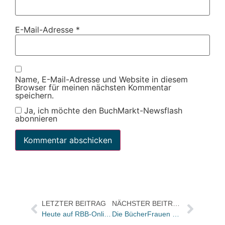
E-Mail-Adresse
*
Name, E-Mail-Adresse und Website in diesem
Browser für meinen nächsten Kommentar
speichern.
Ja, ich möchte den BuchMarkt-Newsflash
abonnieren
LETZTER BEITRAG
NÄCHSTER BEITRAG
Heute auf RBB-Online: Ein Portrait des Residenz Verlages mit Herwig Bitsche
Die BücherFrauen podcasten und twittern für ihren ersten Kongress