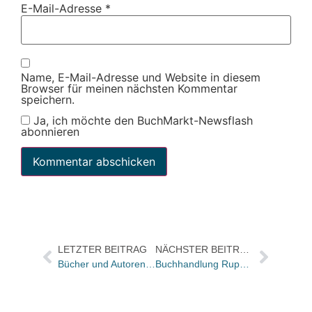
E-Mail-Adresse
*
Name, E-Mail-Adresse und Website in diesem
Browser für meinen nächsten Kommentar
speichern.
Ja, ich möchte den BuchMarkt-Newsflash
abonnieren
LETZTER BEITRAG
NÄCHSTER BEITRAG
Bücher und Autoren heute in den Feuilletons – und China als Gastland der Buchmesse wird skeptisch betrachtet
Buchhandlung Rupprecht eröffnet in Schwandorf