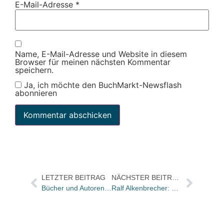
E-Mail-Adresse
*
Name, E-Mail-Adresse und Website in diesem
Browser für meinen nächsten Kommentar
speichern.
Ja, ich möchte den BuchMarkt-Newsflash
abonnieren
LETZTER BEITRAG
NÄCHSTER BEITRAG
Bücher und Autoren heute in den Feuilletons – und nicht nur Michael Jackson, auch Harry Potter zum Hören
Ralf Alkenbrecher: E-Book – ist der Hype vorbei?