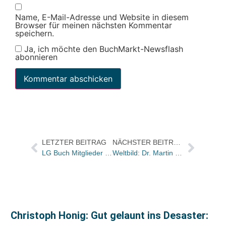
Name, E-Mail-Adresse und Website in diesem
Browser für meinen nächsten Kommentar
speichern.
Ja, ich möchte den BuchMarkt-Newsflash
abonnieren
LETZTER BEITRAG
NÄCHSTER BEITRAG
LG Buch Mitglieder trotz Ausfall der Generalversammlung mit Jahrestagung zufrieden
Weltbild: Dr. Martin Beer übernimmt Kaufmännische Geschäftsführung von Herbert Zoch / Dr. Klaus Driever folgt auf Werner Ortner
Christoph Honig: Gut gelaunt ins Desaster: