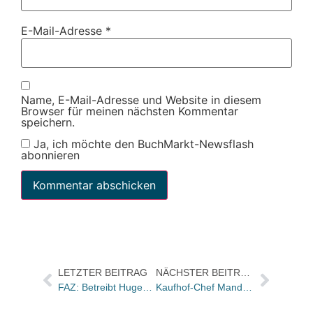
E-Mail-Adresse
*
Name, E-Mail-Adresse und Website in diesem
Browser für meinen nächsten Kommentar
speichern.
Ja, ich möchte den BuchMarkt-Newsflash
abonnieren
LETZTER BEITRAG
NÄCHSTER BEITRAG
FAZ: Betreibt Hugendubel „buchhändlerische Selbstverstümmelung“? / Chance für die Kleinen?
Kaufhof-Chef Mandac: „Das Warenhaus ist kein Auslaufmodell“ / FTD: Hertie wird filetiert