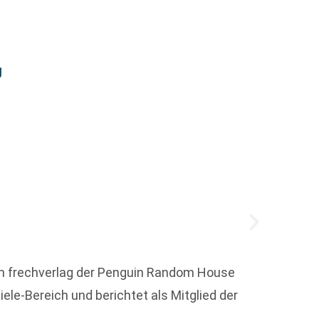
g
Medie
Die Me
Veränd
 im frechverlag der Penguin Random House
Transf
le-Bereich und berichtet als Mitglied der