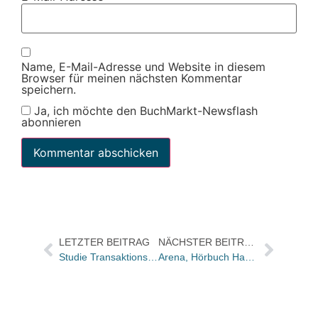
Name, E-Mail-Adresse und Website in diesem
Browser für meinen nächsten Kommentar
speichern.
Ja, ich möchte den BuchMarkt-Newsflash
abonnieren
LETZTER BEITRAG
NÄCHSTER BEITRAG
Studie Transaktionsmonitor Verlagswesen 2008 neu
Arena, Hörbuch Hamburg und BuchMarkt verlosen „Coraline“-Exklusiv-Vorstellung an Azubis