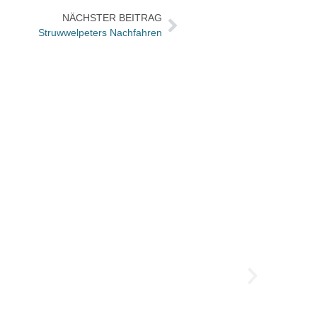
NÄCHSTER BEITRAG
Struwwelpeters Nachfahren
„Wir 
Nach d