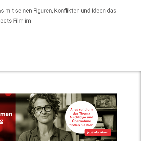
Digita
s mit seinen Figuren, Konflikten und Ideen das
finanz
meets Film im
Weit