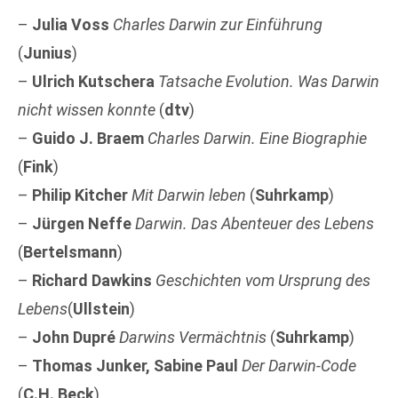
–
Julia Voss
Charles Darwin zur Einführung
(
Junius
)
–
Ulrich Kutschera
Tatsache Evolution. Was Darwin
nicht wissen konnte
(
dtv
)
–
Guido J. Braem
Charles Darwin. Eine Biographie
(
Fink
)
–
Philip Kitcher
Mit Darwin leben
(
Suhrkamp
)
–
Jürgen Neffe
Darwin. Das Abenteuer des Lebens
(
Bertelsmann
)
–
Richard Dawkins
Geschichten vom Ursprung des
Lebens
(
Ullstein
)
–
John Dupré
Darwins Vermächtnis
(
Suhrkamp
)
–
Thomas Junker, Sabine Paul
Der Darwin-Code
(
C.H. Beck
)