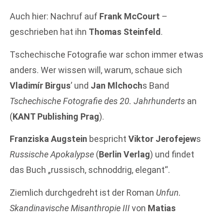
Auch hier: Nachruf auf
Frank McCourt
–
geschrieben hat ihn
Thomas Steinfeld
.
Tschechische Fotografie war schon immer etwas
anders. Wer wissen will, warum, schaue sich
Vladimír Birgus
’ und
Jan Mlchoch
s Band
Tschechische Fotografie des 20. Jahrhunderts
an
(
KANT Publishing Prag
).
Franziska Augstein
bespricht
Viktor Jerofejew
s
Russische Apokalypse
(
Berlin Verlag
) und findet
das Buch „russisch, schnoddrig, elegant“.
Ziemlich durchgedreht ist der Roman
Unfun.
Skandinavische Misanthropie III
von
Matias