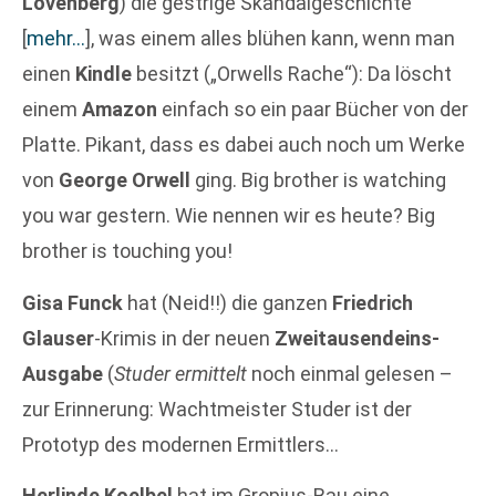
Lovenberg
) die gestrige Skandalgeschichte
[
mehr…
]
, was einem alles blühen kann, wenn man
einen
Kindle
besitzt („Orwells Rache“): Da löscht
einem
Amazon
einfach so ein paar Bücher von der
Platte. Pikant, dass es dabei auch noch um Werke
von
George Orwell
ging. Big brother is watching
you war gestern. Wie nennen wir es heute? Big
brother is touching you!
Gisa Funck
hat (Neid!!) die ganzen
Friedrich
Glauser
-Krimis in der neuen
Zweitausendeins-
Ausgabe
(
Studer ermittelt
noch einmal gelesen –
zur Erinnerung: Wachtmeister Studer ist der
Prototyp des modernen Ermittlers…
Herlinde Koelbel
hat im Gropius-Bau eine