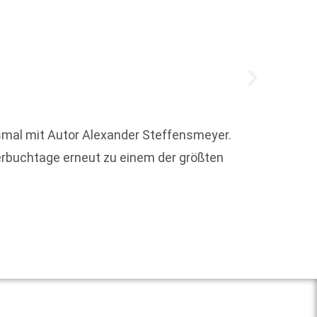
esmal mit Autor Alexander Steffensmeyer.
Jeder 
erbuchtage erneut zu einem der größten
Potenz
Weit