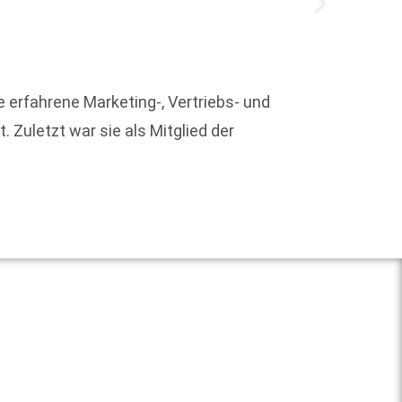
e erfahrene Marketing-, Vertriebs- und
Der De
 Zuletzt war sie als Mitglied der
ins Re
Deutsc
Weit