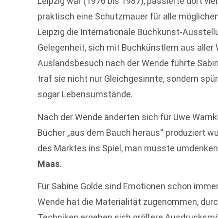
Leipzig war (1976 bis 1987), passierte dort vie
praktisch eine Schutzmauer für alle möglichen
Leipzig die Internationale Buchkunst-Ausstellu
Gelegenheit, sich mit Buchkünstlern aus aller 
Auslandsbesuch nach der Wende führte Sabin
traf sie nicht nur Gleichgesinnte, sondern spü
sogar Lebensumstände.
Nach der Wende änderten sich für Uwe Warnk
Bücher „aus dem Bauch heraus“ produziert wu
des Marktes ins Spiel, man musste umdenken
Maas
.
Für Sabine Golde sind Emotionen schon immer
Wende hat die Materialität zugenommen, dur
Techniken ergeben sich größere Ausdrucksmög