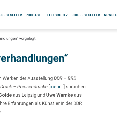
L-BESTSELLER
PODCAST
TITELSCHUTZ
BOD-BESTSELLER
NEWSL
andlungen“ vorgelegt
verhandlungen“
 Werken der Ausstellung
DDR – BRD
 Druck – Pressendrucke
[
mehr…
]
sprachen
Golde
aus Leipzig und
Uwe Warnke
aus
ihre Erfahrungen als Künstler in der DDR
.