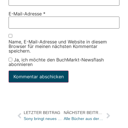
E-Mail-Adresse
*
Name, E-Mail-Adresse und Website in diesem
Browser für meinen nächsten Kommentar
speichern.
Ja, ich möchte den BuchMarkt-Newsflash
abonnieren
LETZTER BEITRAG
NÄCHSTER BEITRAG
Sony bringt neues Lesegerät – mit Telefonleitung in den eigenen E-Book-Shop
Alle Bücher aus der ZEIT von morgen – und mit dem literarischen Vermächtnis von Hugo Loetscher