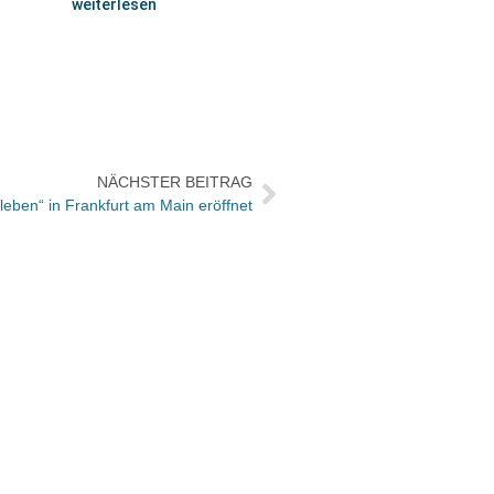
weiterlesen
NÄCHSTER BEITRAG
leben“ in Frankfurt am Main eröffnet
Der C