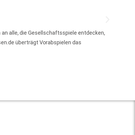
 an alle, die Gesellschaftsspiele entdecken,
en.de überträgt Vorabspielen das
Alle z
am 18.
Weit